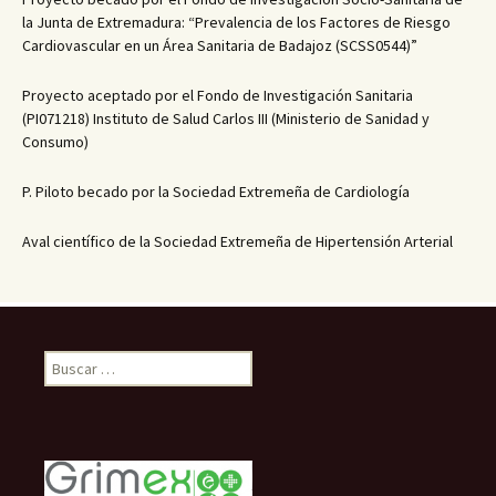
la Junta de Extremadura: “Prevalencia de los Factores de Riesgo
Cardiovascular en un Área Sanitaria de Badajoz (SCSS0544)”
Proyecto aceptado por el Fondo de Investigación Sanitaria
(PI071218) Instituto de Salud Carlos III (Ministerio de Sanidad y
Consumo)
P. Piloto becado por la Sociedad Extremeña de Cardiología
Aval científico de la Sociedad Extremeña de Hipertensión Arterial
B
u
s
c
a
r